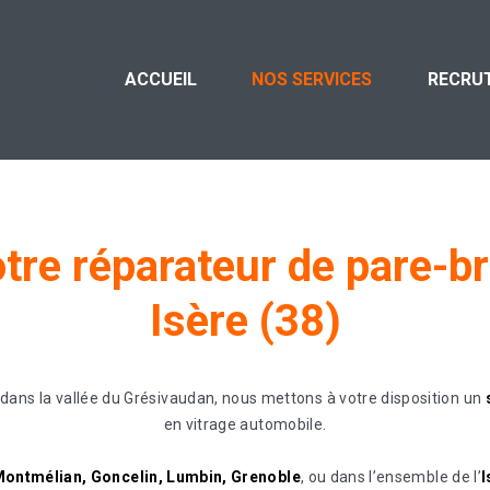
ACCUEIL
NOS SERVICES
RECRU
Qui sommes-nous
tre
réparateur
de
pare-br
Intervention tous type de vitrages
Isère
(38)
Intervention tous types de vehicules et de
marques
Deplacement sans frais
e dans la vallée du Grésivaudan, nous mettons à votre disposition un
Vitrage qualite d’origine
en vitrage automobile.
Prise en charge administrative
 Montmélian, Goncelin, Lumbin, Grenoble
, ou dans l’ensemble de l’
I