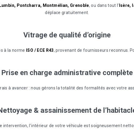
, Lumbin, Pontcharra, Montmélian, Grenoble
, ou dans tout l’
Isère, 
déplace gratuitement.
Vitrage
de
qualité
d’origine
es à la norme
ISO / ECE R43
, provenant de fournisseurs reconnus. Pos
Prise
en
charge
administrative
complète
rais à avancer : nous gérons la totalité des formalités avec votre as
Nettoyage
&
assainissement
de
l’habitacl
 intervention, l’intérieur de votre véhicule est soigneusement nettoy