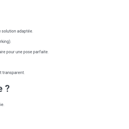
e solution adaptée.
rking).
ire pour une pose parfaite.
t transparent.
e
?
ie.