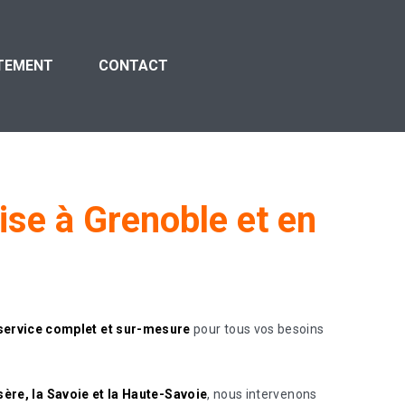
TEMENT
CONTACT
ise
à
Grenoble
et
en
service complet et sur-mesure
pour tous vos besoins
sère, la Savoie et la Haute-Savoie
, nous intervenons