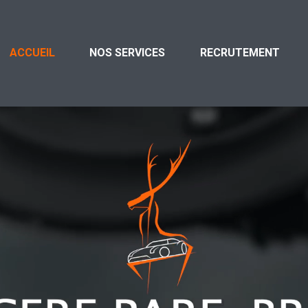
ACCUEIL
NOS SERVICES
RECRUTEMENT
Qui sommes-nous
Intervention tous type de vitrages
Intervention tous types de vehicules et de
marques
Deplacement sans frais
Vitrage qualite d’origine
Prise en charge administrative