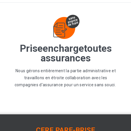
Prise
en
charge
toutes
assurances
Nous gérons entièrement la partie administrative et
travaillons en étroite collaboration avec les
compagnies d’assurance pour un service sans souci.
CERF
PARE-BRISE