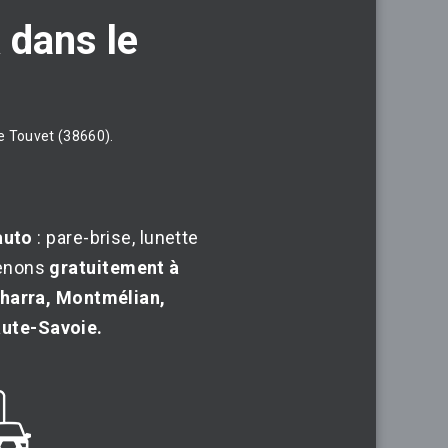
&
dans
le
Le Touvet (38660).
auto
: pare-brise, lunette
rvenons
gratuitement à
tcharra, Montmélian,
Haute-Savoie.